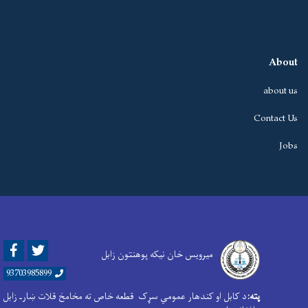
About
about us
Contact Us
Jobs
Facebook
Twitter
میرویس خان نیکه پوهنتون زابل
93703985899
پته:
د کابل او کندهار عمومي سړک قطعه خاص ته مخامخ قلات ښارـ زابل