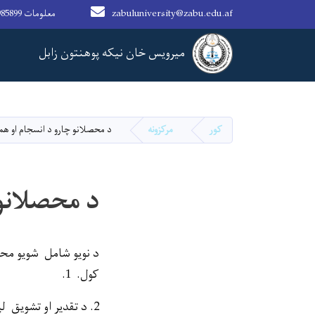
zabuluniversity@zabu.edu.af
93703985899 معلومات
Main navigation
میرویس خان نیکه پوهنتون زابل
کور
مرکزونه
د محصلانو چارو د انسجام او ه
د محصلانو
د نویو شامل شویو محص
کول. 1.
2. د تقدیر او تشویق