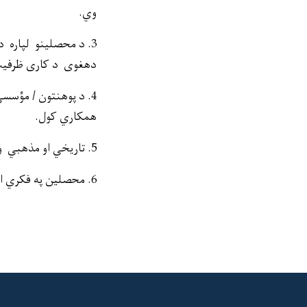
وي.
3. د محصلینو لپاره 
دهغوی د کاری ظرفیت ل
4. د پوهنتون / مؤسس
همکاري کول.
5. تاریخي او مذهبي ورځو لمانځل.
6. محصلین په فکري او عقیدتي لحاظ روزل او د دوي تر منځ علمي سیالۍ پکار اچول.