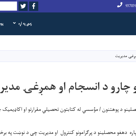
Twitter
Facebook
لټون
زموږ په اړه
پو
اصلي
منځپانګه
دانګل
مږغۍ مدیریت
 چارو د انسجام او همږغۍ مدیر
لینو د پوهتنون / مؤسسي له کتابتون تحصیلي مقرارتو او اکاډیمیک چ
 لپاره دهغو محصلینو د پرګرامونو کنترول او مدیریت چې د نوښت په بر