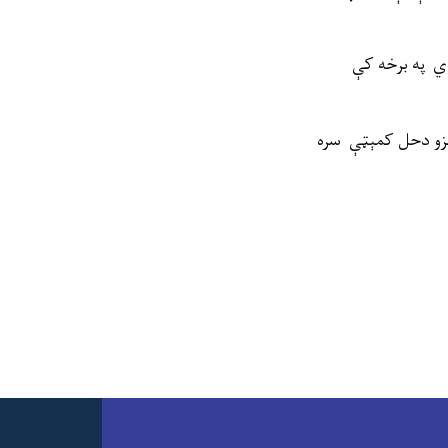
فوي په برخه کې
ونزو دحل کمېټې سره