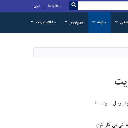
SEARCH
English
دری
هنځي
مرکزونه
چوپړتیاوي
د اطلاعاتو بانک
یت
اپیریال سره اشنا
خه کې یې کار کړی