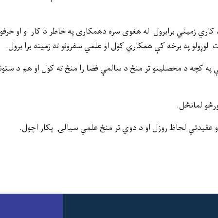
د کاري زمیني برابرول له هغوی سره دهمکاری په خاطر د کار او او حر
وړولو په برخه کې همکاري کول او علمي سفرونو ته زمینه برا برول.
ې په کچه د محصلینو تر منځ د سالمې فضا را منځ ته کول او هم د ست