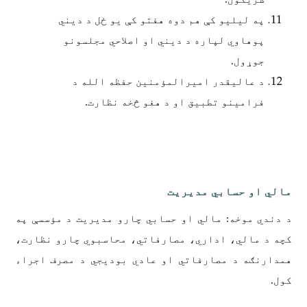
په لیلیو کې هم دوه هفتو کې یو ځل د دیني
پوهاوي لپاره د دیني او اصلاحي مجلسونو
جوړول.
د عالیقدر امیرالمؤمنین حفظه الله د
فرامینو تطبیق او د هغو څخه نظارت.
مالي او حسابي مدیریت
د دندي موخه: مالي او حسابي چارو مدیریت د مؤسسې په
کچه د مالي، اداري، مصارفاتي، محاسبوي چارو نظارت،
همدارنګه د مصارفاتي او عادي بوديجي د مصرف اجراء
کول.