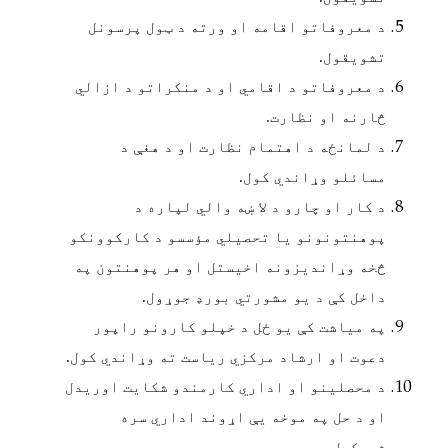
د معروفاتو اقامه او ورته د ټول پرسونل
تشویقول.
د معروفاتو د اقامي او د منکراتو د ازالي
څارنه او نظارت.
د لمانځه د اهتمام نظارت او د هغې د
مسائلو وړاندي کول.
د کار او چارو د لا ښه والي لپاره د
پوهنتونونو یا تحصیلي مؤسسو د کارکوونکو
څخه وړاندیزونه اخیستل او هر پوهنتون په
داخل کې د یو مشورتي بورډ جوړول.
په میاشت کې یو ځل د خپلو کارونو راپور
دعوت او ارشاد مرکزي ریاست ته وړاندي کول.
د محصلینو او اداري کارمندو شکایت اوریدل
او د حل په موخه یې اړوند اداري سره
شریکول.