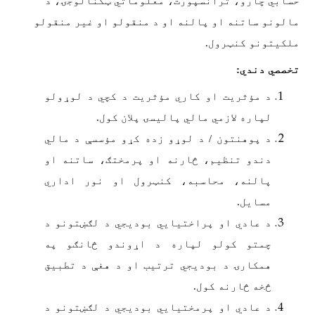
حسابي چارو، ترانسپورت، معلوماتي ټکنالوجۍ، د
مالونو ساتنه او پالنه او د منقولو او غیر منقولو
ملکیتونو کنټرول.
تخصصي دندي:
د مؤثریت او کاري مؤثریت د کچي د لوړولو
لپاره لازمي مالي پالیسۍ پلان کول.
د پوهنتون / د لوړو زده کړو مؤسسې د مالي
دندو تنظیم، څارنه او پرمختګ، ساتنه او
پالنه، محاسبه، کنټرول او نور اداري
مسایل.
د عادي او پراختیایي بودیجي د لګښتونو د
چمتو کولو لپاره د اړوندو څانګو په
همکارۍ د بودیجي ترتیب او د هغې د تطبیق
څخه څارنه کول.
د عادي او پرمختیایي بودیجي د لګښتونو د