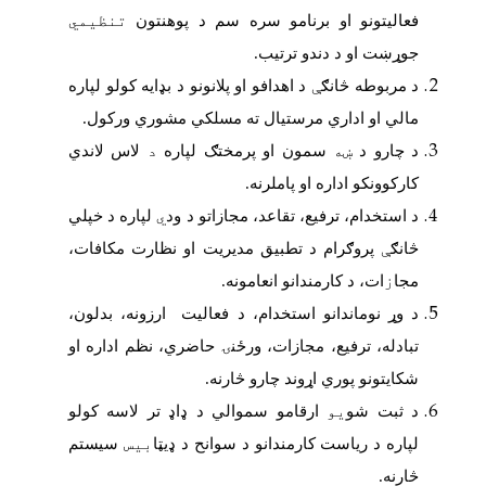
فعالیتونو او برنامو سره سم د پوهنتون
تنظیمي
جوړښت او د دندو ترتیب
.
د مربوطه څانګ
ې
د اهدافو او پلانونو د بډایه کولو لپاره
مالي او اداري مرستیال ته مسلکي مشوري ورکول.
د چارو د
ښه
سمون او پرمختګ لپاره
د
لاس لاندي
کارکوونکو اداره او پاملرنه.
د استخدام،
ترفیع،
تقاعد،
مجازاتو د ود
ي
لپاره د خپلي
څانګ
ې
پروګرام د تطبیق مدیریت او نظارت مکافات،
مجا
ز
ات،
د کارمندانو انعامونه.
د وړ نوماندانو استخدام،
د فعالیت ارزونه،
بدلون،
تبادله،
ترفیع،
مجازات،
ورځنۍ حاضري،
نظم اداره او
شکایتونو پوري اړوند چارو څارنه.
د ثبت شو
يو
ارقامو
سموالي د ډاډ تر لاسه کولو
لپاره د ریاست کارمندانو د سوانح د ډیټا
بيس
سیستم
څارنه.