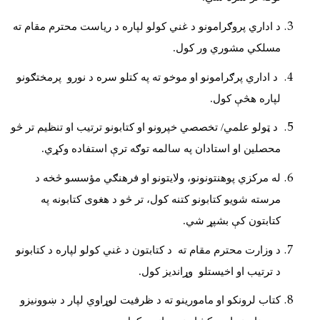
د اداري پروګرامونو د غني کولو لپاره د رياست محترم مقام ته
مسلکي مشوري ور کول.
د اداري پرګرامونو او موخو ته په کتلو سره د نورو پرمختګونو
لپاره هڅې کول.
د ټولو علمي/ تخصصي خپرونو او کتابونو ترتیب او تنظيم تر څو
محصلين او استادان په سالمه توګه ترې استفاده وکړي.
له مرکزي پوهنتونونو، ولايتونو او فرهنګي مؤسسو څخه د
مرسته شويو کتابونو کتنه کول، تر څو د هغوی کتابونه په
کتابتون کې بشپړ شي.
د وزارت محترم مقام ته د کتابتون د غني کولو لپاره د کتابونو
د ترتيب او اخیستلو وړانديز کول.
کتاب لرونکو او مامورينو ته د ظرفيت لوړاوي لپار د ښوونيزو