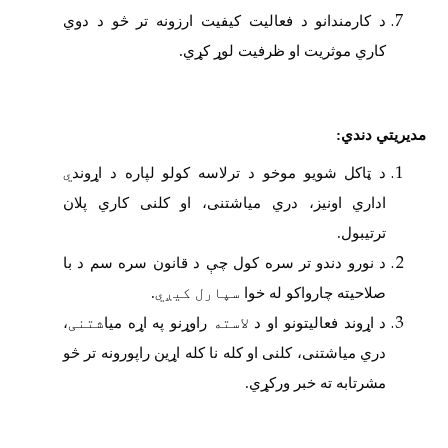
د کارمندانو د فعالیت کیفیت ارزونه تر څو د دوي
کاري موثریت او ظرفیت لوړ کړي.
مدیریتي دندي:
د ټاکل شویو موخو د ترلاسه کولو لپاره د اړوند
ي
اداري اونیز،
دري میاشتنی،
او کلنی کاري پلان
ترتیبول.
د نورو دندو تر سره کول چې د قانون سره سم د با
صلاحیته چارواکو له خوا
سپارل کيږي
.
د اړوند فعالیتونو او د
لاسته
راوړنو په اړه میا
شتنی
،
دري میاشتنی،
کلنی او کله نا کله اړین راپورونه تر څو
مشرتابه ته خبر ورکړي.