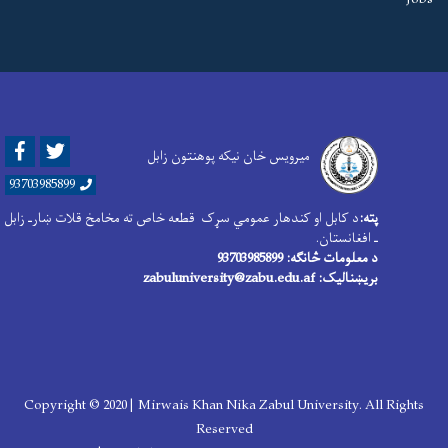
Facebook
Twitter
میرویس خان نیکه پوهنتون زابل
93703985899
پته:
د کابل او کندهار عمومي سړک قطعه خاص ته مخامخ قلات ښارـ زابل
ـ افغانستان.
د معلومات څانګه: 93703985899
بریښنالیک: zabuluniversity@zabu.edu.af
Copyright © 2020 | Mirwais Khan Nika Zabul University. All Rights
Reserved