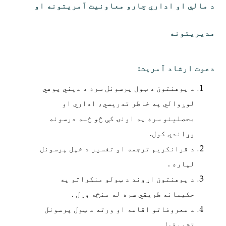
د مالي او اداري چارو معاونیت آمريتونه او
مدیریتونه
دعوت ارشاد آمريت:
د پوهنتون د ټول پرسونل سره د دیني پوهي
لوړوالي په خاطر تدریسي، اداري او
محصلینو سره په اونۍ کې څو ځله درسونه
وړاندي کول.
د قرانکریم ترجمه او تفسیر د خپل پرسونل
لپاره .
د پوهنتون اړوند د ټولو منکراتو په
حکیمانه طریقي سره له منځه وړل .
د معروفاتو اقامه او ورته د ټول پرسونل
تشویقول.