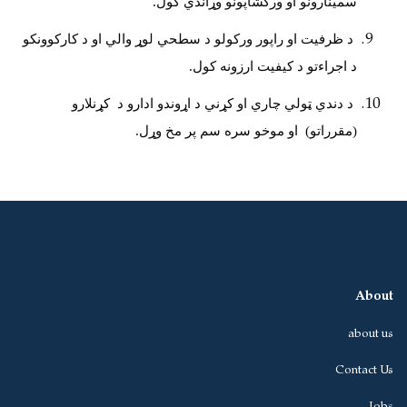
سمينارونو او ورکشاپونو وړاندي کول.
د ظرفيت او راپور ورکولو د سطحي لوړ والي او د کارکوونکو
د اجراءتو د کيفيت ارزونه کول.
د دندي ټولي چاري او کړني د اړوندو ادارو د کړنلارو
(مقرراتو) او موخو سره سم پر مخ وړل.
About
about us
Contact Us
Jobs