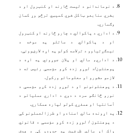
د نوماندانو د لیست څارنه او کنټرول او د
بشري منابعو ټاکل شوي کمیټي ترڅو وړ کسان
وګماري.
د اداري د پاکوالي د چارو څارنه او کنټرول
او د پاکوالي د ساتلو په موخه د
نیمګړتیاوو د ترلاسه کولو په اړه لارښوونې.
د اداري، مالي او پلان جوړوني په اړه د
پوهنتون/د لوړو زده کړو مؤسسې رئیس ته د
لازمو مشورو او معلوماتو ورکول.
د پوهنتونونو او د لوړو زده کړو مؤسسې د
نورو څانګو سره د دوي د اداري عملیاتو د
آسانتیا او همغږي کولو لپاره همکاري.
په اړونده مالي اسنادو او طرزالعملونو کې
د پوهنتون / لوړو زده کړو مؤسسې د قانوني
واک او مالي ظرفیت په حدودو کې د هدف