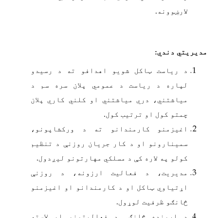
لارښوونه.
مدیریتي دندي:
د ریاست ټاکل شویو اهدافو ته د رسیدو
لپاره د ریاست د عمومي پلان سره سم د
میاشتني، دري میاشتني او کلني کاري پلان
چمتو کول او ترتیب کول.
اغیزمنو کارمندانو ته د ورکشاپونو،
سمینارونو او د کار جریان روزنې د تنظیم
کولو په لاره کې د مسلکي مهارتونو لیږدول.
مدیریت، د فعالیت ارزونه، د روزنې
اړتیاوي ټاکل او د کارمندانو او اغیزمنو
څانګو ظرفیت لوړول.
د اړونده څانګې د فعالیتونو او لاسته