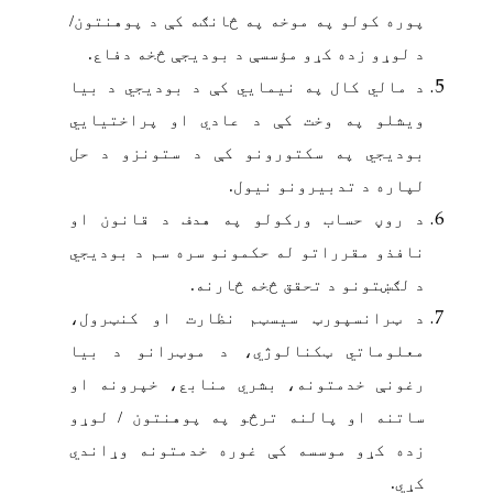
پوره کولو په موخه په څانګه کې د پوهنتون/
د لوړو زده کړو مؤسسې د بودیجې څخه دفاع.
د مالي کال په نیمایي کې د بودیجي د بیا
ویشلو په وخت کې د عادي او پراختیایي
بودیجي په سکتورونو کې د ستونزو د حل
لپاره د تدبیرونو نیول.
د روڼ حساب ورکولو په هدف د قانون او
نافذو مقرراتو له حکمونو سره سم د بودیجي
د لګښتونو د تحقق څخه څارنه.
د ټرانسپورټ سیسټم نظارت او کنټرول،
معلوماتي ټکنالوژي، د موټرانو د بیا
رغونې خدمتونه، بشري منابع، خپرونه او
ساتنه او پالنه ترڅو په پوهنتون / لوړو
زده کړو موسسه کې غوره خدمتونه وړاندي
کړي.