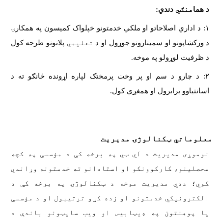
د هما
هنګي
دندي:
۱:
د اداري اصلاحاتو او ملکي خدمتونو خپلواک کمیسون په همکارۍ
د ورکشاپونو او سمینارونو جوړول او د
تعلیمي
پلانونو طرحه کول
د ظرفیت لوړولو په موخه.
۲:
د چارو د سم او پر وخت پرمختګ لپاره اړونده څانګو ته د
اسانتیاوو برابرول او همغږي کول.
معلوماتي ټکنالوژۍ مدیریت
نوموړی مدیریت د آي ټي په برخه کې د مؤسسې په کچه
محصلینو، کارکوونکو او استادانو ته خدمتونه وړاندي
کوي؛ ددي مدیریت موخه د ټکنالوژۍ په برخه کې د
الکترونیکي خدمتونو او زده کړو ترتيبول او د مؤسسې
یا پوهنتون په ډیټابیس او ویب سایټونو باندې د