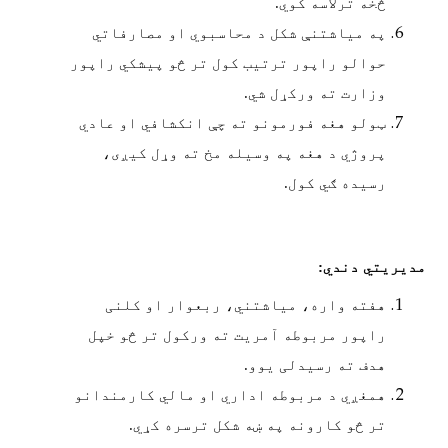
څخه ترلاسه کوي.
په میاشتنې شکل د محاسبوي او مصارفاتي
حوالو راپور ترتیب کول تر څو پیشکي راپور
وزارت ته ورکړل شي.
ټولو هغه فورمونو ته چې انکشافي او عادي
پروژي د هغه په وسیله مخ ته وړل کیږی،
رسیده ګي کول.
مدیریتي دندي:
هفته واره، میاشتني، ربعوار او کلنی
راپور مربوطه آمريت ته ورکول تر څو خپل
هدف ته رسیدلی یوو.
همغږي د مربوطه اداري او مالي کارمندانو
تر څو کارونه په ښه شکل ترسره کړي.