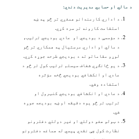
د مالي او حسابي مدیریت دندي:
د اداري کارمندانو همغږي تر څو په ښه
استقامت کارونه تر سره کړي.
د مؤسسې د بوديجي او عادي بوديجي ترتیب،
د مالي او اداري مرستیال په همکاري تر څو
لوړو مقاماتو ته د بوديجي طرحه جوړه کړي.
د یو ځانګړي شفاف سیستم ترتیب کول تر څو د
عادي او انکشافي بوديجي څخه مؤثره
استفاده وشي.
د عادي او انکشافي بوديجي کنټرول او
ترتیب تر څو یوه دقیقه او ښه بوديجه جوړه
شي.
د ټولو هغو دولتي او غیر دولتي دفترونو
نظارت کول چې نقدي پیسي له هماغه دفترونو