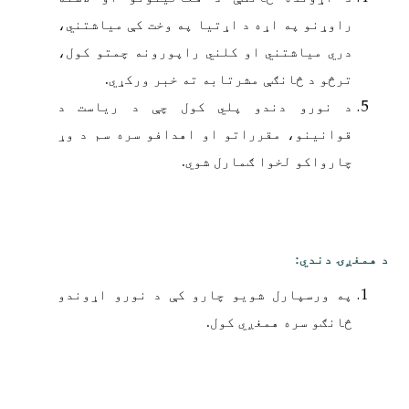
راوړنو په اړه د اړتیا په وخت کې میاشتني،
دري میاشتني او کلني راپورونه چمتو کول،
ترڅو د څانګې مشرتابه ته خبر ورکړي.
د نورو دندو پلي کول چې د ریاست د
قوانینو، مقرراتو او اهدافو سره سم د وړ
چارواکو لخوا ګمارل شوي.
د همغږۍ دندي:
په ورسپارل شویو چارو کې د نورو اړوندو
څانګو سره همغږي کول.