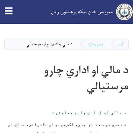
tion
میرویس خان نیکه پوهنتون زابل
اصلي
منځپانګه
دانګل
کور
زموږ په اړه
د مالي او اداري چارو مرستیالي
د مالي او اداري چارو
مرستیالي
د مالي او اداري چارو معاونیت
د دندي موخه: د عوایدو، لګښتونو او تادیاتو، مالي او