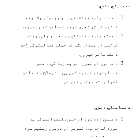
مدیریتي دندي:
د هفته وار، میاشتني، او ربعوار پلانونو
ترتیب تر څو تعین شویو اهدافو ته ورسیږو.
د هفته وار، میاشتني، ربعوار راپورونه
ترتیب او همدارنګه له خپلو فعالیتونو څخه
د مقاماتو خبرول.
د قانون او مقرراتو په رڼا کې د هغو
فعالیتونو ترسره کول چې د ذیصلاح مقاماتو
لخوا ورته سپارل شوي وي.
د هماهنګي دندي:
د علمي زده کړو او خبري کنفرانسونو په
مورد له چاپي، تصویر او غږیزو رسنیو سره