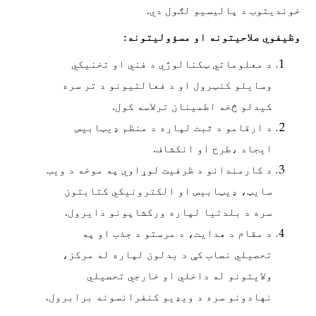
خوندیتوب د پالیسیو لګول دي.
وظیفوي صلاحیتونه او مسؤولیتونه:
د معلوماتي ټکنالوژي د فني او تخنیکي
وسایلو کنټرول او د فعالتیونو د تر سره
کيدلو څخه اطمينان ترلاسه کول.
د ارقامو د ثبت لپاره د منظم ډیټابیس
ایجاد ،طرح او انکشاف.
د کارمندانو د ظرفیت لوړاوي په موخه د ویب
سایټ، ډیټابيس او الکترونیکي کتابتون
سره د بلدتیا لپاره ورکشاپونو دایرول.
د مقام د هدایت، د مرستو د جذب او په
تحصیلي نصاب کې د بدلون لپاره له مرکز،
ولایتونو له داخلي او خارجي تحصیلي
نهادونو سره د ویډیو کنفرانسونه برابرول.