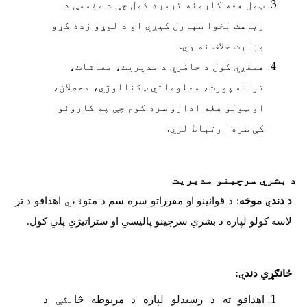
ټول هغه کارونه ترسره کول چې د مؤسسې د
ریاست لخوا سپارل کیږي او د لوړو زده کړو
وزارت خلاف نه وي.
همغږي کول د حاضري د مدیریت، معاشات،
ترانسپورت، معلوماتي ټکنالوژي، محصلان،
او ټولو هغه ادارو سره کوم چې په کارونو
کې سره ارتباط لري.
د بشري سرچینو مدیریت
د دند
ي
موخه
: د قوانینو او مقرراتو سره سم د متو
قعي
اهدافو د تر
لاسه کولو لپاره د بشري سرچینو پالیسي او ستراتیژي پلي کول.
ځانګړي دند
ي
:
اهدافو ته د رسیدلو لپاره د مربوطه څا
نګې
د