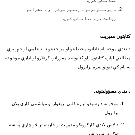
هماهنګي کول.
د پوهنتونونو د رسنیز مرکز او د نشراتو
ریاست سره هماهنګي کول.
کتابتون مدیریت
د دندي موخه: استادانو، محصلينو او مراجعینو ته د علمي او څيړنيزي
مطالعي لپاره کتابتون او کتابونه د مقرراتو، کړنلارو او اداري موخو ته
په پام کې نيولو سره برابرول.
د دندي مسؤوليتونه:
موخو ته د رسيدو لپاره کلنی، ربعوار او مياشتنی کاري پلان
برابرول.
د لاس لاندي کارکوونکو مديريت او څارنه، تر څو چاري په ښه
توګه تر سره شي.