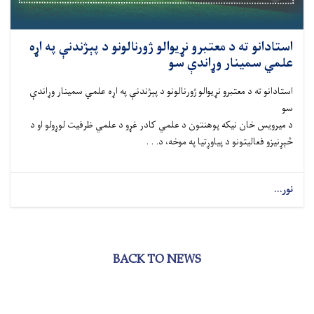
استادانو ته د معتبرو نړیوالو ژورنالونو د پېژندنې په اړه
علمي سمینار وړاندې سو
استادانو ته د معتبرو نړیوالو ژورنالونو د پېژندنې په اړه علمي سمینار وړاندې
سو
د میرویس خان نیکه پوهنتون د علمي کادر غړو د علمي ظرفیت لوړولو او د
څېړنیزو فعالیتونو د پیاوړتیا په موخه، د. . .
نور...
BACK TO NEWS