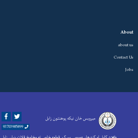
About
about us
Contact Us
Jobs
Facebook
Twitter
میرویس خان نیکه پوهنتون زابل
93703985899
پته:
د کابل او کندهار عمومي سړک قطعه خاص ته مخامخ قلات ښارـ زابل