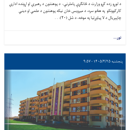
د لوړو زده کړو وزارت د ځانګړې پاملرنې، د پوهنتون د رهبري او اړونده اداري
کارکوونکو په هڅو سره، د میرویس خان نیکه پوهنتون د علمي او دیني
چاپېریال د لا پیاوړتیا په موخه، د شل (۲۰). . .
نور...
پنجشنبه ۱۴۰۵/۴/۲۵ - ۹:۵۷