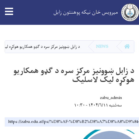
میرویس خان نیکه پوهنتون زابل
اصلي
منځپانګه
دانګل
کور
NEWS
د زابل ښوونیز مرکز سره د ګډو همکاریو هوکړه لیک
د زابل ښوونیز مرکز سره د ګډو همکاریو
هوکړه لیک لاسلیک
zabu_admin
سه‌شنبه ۱۴۰۴/۶/۱۱ - ۱۰:۳۰
https://zabu.edu.af/ps/%D8%AF-%D8%B2%D8%A7%D8%A