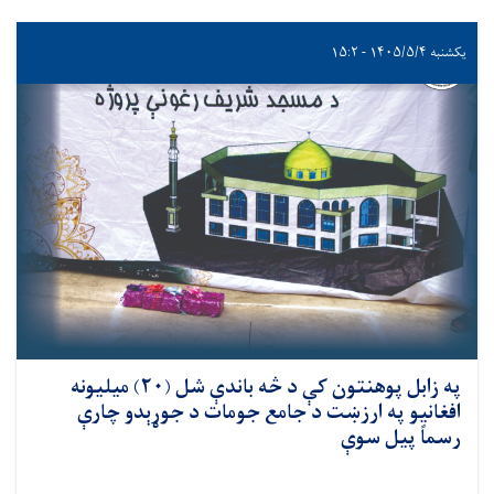
یکشنبه ۱۴۰۵/۵/۴ - ۱۵:۲
په زابل پوهنتون کې د څه باندې شل (۲۰) میلیونه
افغانیو په ارزښت د جامع جومات د جوړېدو چارې
رسماً پیل سوې