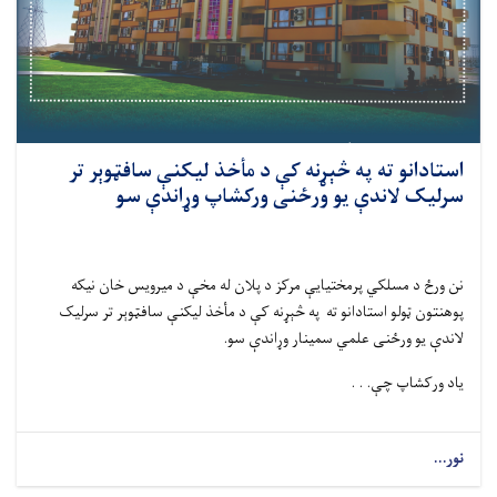
استادانو ته په څېړنه کې د مأخذ لیکنې سافټوېر تر
سرلیک لاندې یو ورځنی ورکشاپ وړاندې سو
نن ورځ د مسلکي پرمختیایې مرکز د پلان له مخې د میرویس خان نیکه
پوهنتون ټولو استادانو ته
په څېړنه کې د مأخذ لیکنې سافټوېر تر سرلیک
لاندې یو ورځنی علمي سمینار وړاندې سو
.
یاد ورکشاپ چې. . .
نور...