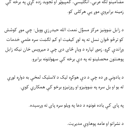
مضامينو لکه عربي، انګليسي، کمپيوټر او تجوید زده کړي په برخه کې
زمینه برابروي موږ یې هرکلی کو
.
د زابل ښوونیز مرکز مسؤل نعمت الله حیدرزي وویل: چې موږ کوشش
کو ترڅو ځوان نسل ته په لوړ کیفیت او کم لګښت سره علمي خدمات
وړاندې کړو، زموږ لپاره د ویاړ ځای دی چې د میرویس خان نیکه زابل
پوهنتون محصلینو ته په دې برخه کې سهولتونه برابرو
.
د یادونې وړ ده چې د دې هوکړه لیک د لاسلیک لمخې به دواړه لوري
له یو او بل سره په ښوونیزو او روزنیزو برخو کې همکاري کوي
.
په پای کې یاده غونډه د دعا په ویلو سره پای ته ورسېده
.
د نشراتو او عامه پوهاوي مدیریت
.