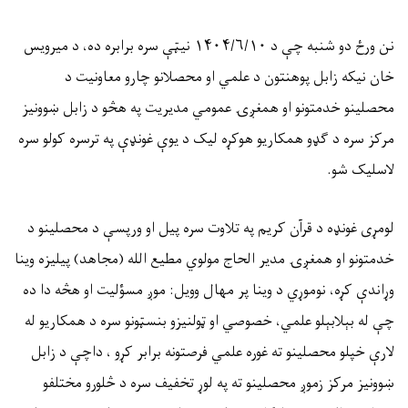
نن ورځ دو شنبه چې د
۱۴۰۴/۶/۱۰
نیټې سره برابره ده، د میرویس
خان نیکه زابل پوهنتون د علمي او محصلانو چارو معاونیت د
محصلینو خدمتونو او همغږۍ عمومي مدیریت په هڅو د زابل ښوونیز
مرکز سره د ګډو همکاریو هوکړه لیک د یوې غونډې په ترسره کولو سره
لاسلیک شو.
لومړی غونډه د قرآن کریم په تلاوت سره پیل او ورپسې د محصلینو د
خدمتونو او همغږۍ مدیر الحاج مولوي مطیع الله (مجاهد) پیلیزه وینا
وړاندې کړه، نوموړي د وینا پر مهال وویل: موږ مسؤلیت او هڅه دا ده
چې له بېلابېلو علمي، خصوصي او ټولنیزو بنسټونو سره د همکاریو له
لارې خپلو محصلینو ته غوره علمي فرصتونه برابر کړو ، داچې د زابل
ښوونیز مرکز زموږ محصلینو ته په لوړ تخفیف سره د څلورو مختلفو