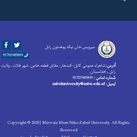
Facebook
Twitter
میرویس خان نیکه پوهنتون زابل
93703985899
آدرس:
شاهراه عمومی کابل–کندهار، مقابل قطعه خاص، شهر قلات ـ ولایت
زابل ـ افغانستان.
شماره تماس :
93703985899
ایمیل: zabuluniversity@zabu.edu.af
Copyright © 2020 | Mirwais Khan Nika Zabul University. All Rights
Reserved