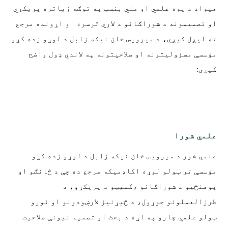
هیواد د یوه علمي او ملي بنسټ په توګه زیاتره پریکړي
او تصمیمونه د شوراګانو د لاري ترسره او اړونده مرجع
ته ليږل کیږي، د میرویس خان نیکه زابل د لوړو زده کړو
مؤسسې مسؤولیتونه او صلاحیتونه په لاندي ډول واضح
کیږی:
علمي شورا
علمي شور د میرویس خان نیکه زابل د لوړو زده کړو
مؤسسې تر ټولو لوړه اکاډمیکه مرجع ده چې د څانګو او
پوهنځیو د شوراګانو ،کمیټو د پریکړو، د
طرزالعملونو جوړول، د څیړنیز لارښودونو او نورو
ټولو علمي چارو په اړه د بحث او تصمیم نیونې صلاحیت