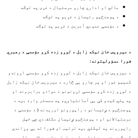
مالي او اداري چارو مرستیال د غړی په توګه
د پوهنځیو رئیسان د غړیو په توګه
د مؤسسې عمومي آمرين د غړیو په توګه
د میرویس خان نیکه زابل د لوړو زده کړو مؤسسې د رهبري
شورا مسؤولیتونه:
د میرویس خان نیکه زابل د لوړو زده کړو مؤسسې اړوندو
کمیټو غور او پر چارو یې څار، د میرویس خان نیکه زابل
د لوړو زده کړو مؤسسې تړونونو د موادو برابرونه او
په پلي کیدو کې یې آسانتیاوي، په سمستر واره بڼه د
پوهنځیو د
ر
ئیسانو د راپورونو اوریدنه ( د مؤسسې د
مرستیالانو او د پوهنځیو
ر
ئیسان
مکلف دي چې خپل
راپورونه په لیکلي بڼه ترتیب او شورا ته یې وړاندې
کړی). د مؤسسې د اداري او حمایتي چارو د لاښه والي په