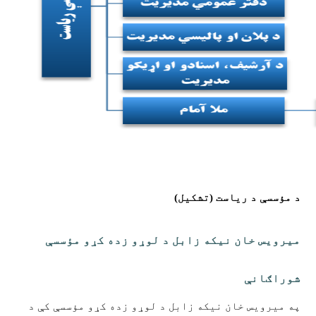
د مؤسسې د رياست (تشکيل)
ميرويس خان نيکه زابل د لوړو زده کړو مؤسسې
شوراګانې
په میرویس خان نیکه زابل د لوړو زده کړو مؤسسې کې د