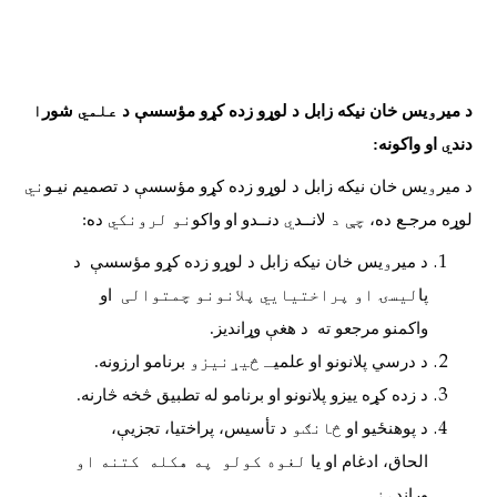
د
میر
و
یس خان نیکه زابل د
لوړو زده کړو مؤسسې
د
علمي
شور
ا
دند
ي
او واکونه
:
د
میر
و
یس خان نیکه زابل د
لوړو زده کړو مؤسسې
د تصمیم نیـو
ني
لوړه مرجـع ده،
چې د
لانــد
ي
دنــدو او واکو
نو لرونکي
ده
:
د میر
و
یس خان نیکه زابل د
لوړو زده کړو مؤسسې د
پا
ليسۍ او پراختیايي پلانونو
چمتوالی
او
واکمنو مرجعو ته
د هغې وړاندیز
.
د درسي پلانونو او علمي
ـ څيړنيزو
برنامو ارزونه
.
د زده کړه ییزو
پلانونو او برنامو له تطبیق
څخه
څارنه
.
د پوهنځیو او
څانګو
د تأسیس، پراختیا، تجزیې،
الحاق، ادغام او یا
لغوه کولو په هکله کتنه او
وړاند
یز.