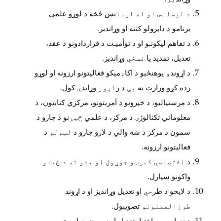
د لیسانس او له لیسا
نس
څخه د لوړو علمي
برنامو د دایرولو کتنه او وړاندیز
.
د تفاهم لیکونـو او د توأمیـت د
قراردادونو د عقد،
تعدیل، تمدید یا
فسخي
وړاندیز
.
د اړوند
و
پوهنځیو د اکا
ډ
میکو فعالیتونو ارزونه او لوړو
زده کړو وزارت ته
يې
د ر
اپور
وړاند
ي
کول
.
د مرستیالیو، د خپرونو د آمريتونو، مرکزي کتابتون، د
معلوماتي تکنالوژ
ۍ
د مرکز، د علمي
څيړ
نو د چارو
د
سمون د مرکز
د ښه والي
د لارو چارو د
لټولو
د
فعالیتونو ارزونه
.
د
اختصاصي کميټو جوړول او هغو ته د ځینو
واکونو سپارل
.
د لایحو د طر
حي
او تعدیل وړاندیز او د اړوند
طرزالعملونو
تصویبول
.