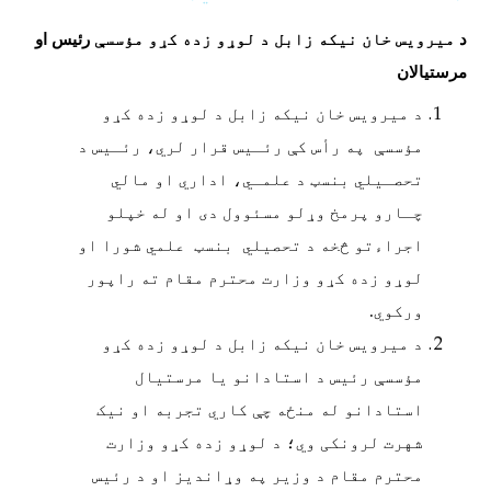
د
میرویس خان نیکه زابل د لوړو زده کړو مؤسسې
رئیس او
مرستیالان
د میرویس خان نیکه زابل د لوړو زده کړو
مؤسسې په رأس کې رئـیس قرار لري، رئـیس د
تحصـیلي بنسټ د علمـي، اداري او مالي
چـارو پرمخ وړلو مسئوول دی او له خپلو
اجراءتو څخه د تحصیلي بنسټ علمي شورا او
لوړو زده کړو وزارت محترم مقام ته راپور
ورکوي
.
د میرویس خان نیکه زابل د لوړو زده کړو
مؤسسې رئیس د استادانو یا مرستيال
استادانو له منځه چې کاري تجربه او نیک
شهرت لرونکی وي؛ د لوړو زده کړو وزارت
محترم مقام د وزیر په وړاندیز او د رئیس