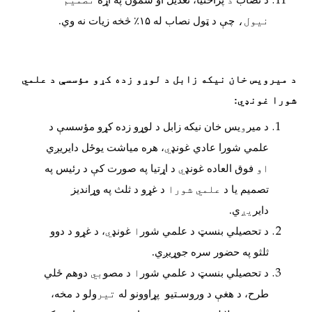
د نصاب
د
پراختیا، تعدیل او سمون په اړه
تصمیم
نیول،
چې د ټول نصاب له
۱۵
٪ څخه زیات نه وي.
د میرویس خان نیکه زابل د لوړو زده کړو مؤسسې د علمي
شورا غونډي:
د میر
و
یس خان نیکه زابل د
لوړو زده کړو مؤسسې د
علمي شورا عادي غونډ
ي
، هره میاشت یوځل دایریږي
او
فوق العاده غونډ
ي
د اړتیا په صورت کې د رئیس په
تصمیم یا د
علمي شورا
د غړو د ثلث په وړاندیز
دایر
يږ
ي
.
د تحصیلي بنسټ د علمي شور
ا
غونډ
ي
، د غړو د دوو
ثلثو په حضور سره جوړیږي.
د تحصیلي بنسټ د علمي شور
ا
د مصو
بي
دوهم
ځلي
طرح، د هغې د وروسـتیو پړاوونو له
تير
ولو د مخه،