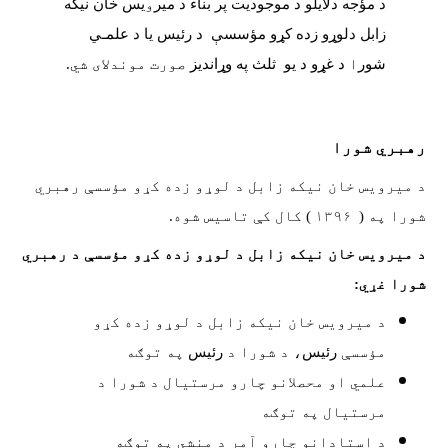
د مؤجه دلایلو د موجودیت پر بناء د میر
و
یس خان نیکه
زابل دلوړو زده کړو مؤسسې د رئیس یا د
علمـي
شور
ا
د غړو د یو ثلث په وړاندیز
صورت موندلای شي.
رهبري شورا
د میرویس خان نیکه زابل د لوړو زده کړو مؤسسې رهبري
شورا په ( ۱۳۹۶ ) کال کې تاسیس شوه.
د میرویس خان نیکه زابل د لوړو زده کړو مؤسسې د رهبري
شورا غړي:
د میرویس خان نیکه زابل د لوړو زده کړو
مؤسسې
رئیس
، د شورا د
رئیس
په توګه
علمي او محصلانو چارو مرستيال د شورا د
مرستیال په توګه
د استادانو چارو آمر د منشي په توګه