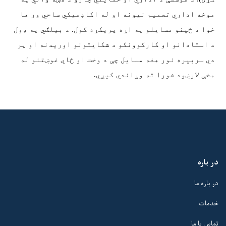
موخه اداري تصمیم نیونه او له اکاډمیکي ساحي ور ها
خوا د ځینو مسایلو په اړه پریکړه کول. د بیلګي په ډول
د استادانو او کارکوونکو د شکایتونو اوریدنه او پر
دي سربیره نور هغه مسایل چې د وخت او ځاي غوښتنو له
مخې لارښود شورا ته وړاندي کیږي.
در باره
در باره ما
خدمات
تماس با ما