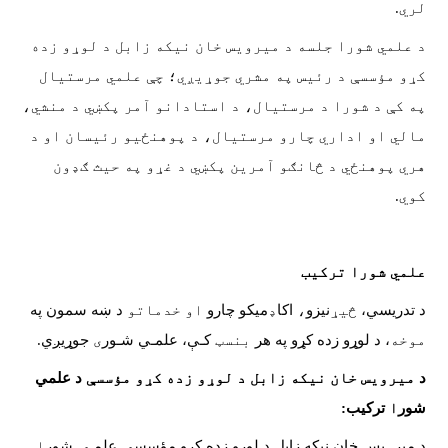
لري.
د علمي شورا جلسه د میرویس خان نیکه زابل د لوړو زده
کړو مؤسسې د رئیس په مشري جوړیږي؛ چې علمي مرستیال
په کې د شورا د مرستیال، د استادانو آمر پکښي د منشي،
مالي او اداري چارو مرستيال، د پوهنځیو رئیسان او د
هري پوهنځي د څانګو آمرین پکښي د غړو په حیث ګډون
کوي.
علمي شورا ترکیب
د تدریسي،
څيړ
نیزو
،
اکا
ډ
میکو چارو
او خدماتو
د ښه سمون
په
موخه
، د لوړو
زده کړو په هر
بنسټ
کـې، علمـي شـور
ی
جوړیږي
.
د
میرویس خان نیکه زابل د لوړو زده کړو مؤسسې
د علمي
شور
ا
ترکیب
:
د میر
و
یس خان نیکه زابل د
لوړو زده کړو مؤسسې علمـي شور
ا