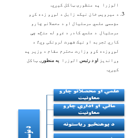
الوزرا په منظورۍ ټاکل کيږي
.
د میرویس خان نیکه زابل د لوړو زده کړو
مؤسسې علمي مرستيال او د محصلانو چارو
مرستيال د علمي کادر د غړو له منځه چې
کاري تجربه او نیک شهرت لرونکی وي؛ د
لوړوزده کړو وزارت محترم مقام د وزیر په
وړاندیز
او د رئیس
الوزرا
په منظورۍ
ټاکل
کيږي
.