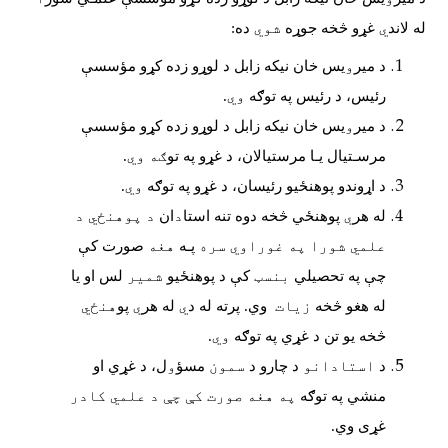
له لاند
ي
غړو
څخه جوړه
شوي
ده
:
د میر
و
یس خان نیکه زابل د
لوړو زده کړو مؤسسې
رئیس، د رئیس په توګه
وي.
د میر
و
یس خان نیکه زابل د
لوړو زده کړو مؤسسې
مرسـتیال یـا
مرستیالان، د غړو په تو
ګه وي.
د اړوندو پوهنځیو رئیسان، د غړو په توګه
وي.
له هر
ي
پوهنځي
څخه دوه تنه استا
د
ان
د پوهنځي د
علمي شورا په غوراوي سره
پـه
هغه
صورت کې
چې په تحصیلي
بنسټ
کې د پوهنځیو
شمير
لس او یا
له هغو
څخه
زيات
وي
.
پرته له د
ي
له هر
ي
پو
هنځي
څخه یو
تن د غړي په توګه
وي.
د
استادانو
د چارو د
سمون
مسؤ
و
ل، د غړي او
منشي په توګه
په هغه صورت کې چې د علمي کادر
غړی وي
.